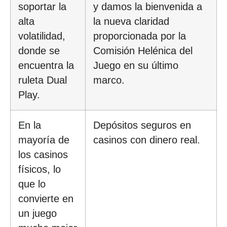
soportar la
y damos la bienvenida a
alta
la nueva claridad
volatilidad,
proporcionada por la
donde se
Comisión Helénica del
encuentra la
Juego en su último
ruleta Dual
marco.
Play.
En la
Depósitos seguros en
mayoría de
casinos con dinero real.
los casinos
físicos, lo
que lo
convierte en
un juego