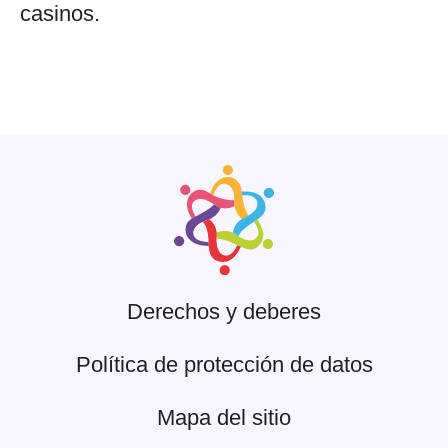
casinos.
Derechos y deberes
Política de protección de datos
Mapa del sitio