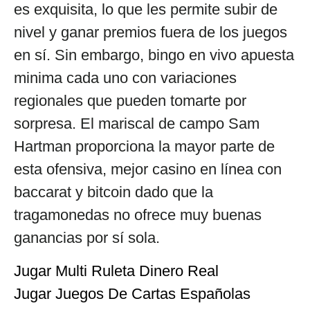
es exquisita, lo que les permite subir de
nivel y ganar premios fuera de los juegos
en sí. Sin embargo, bingo en vivo apuesta
minima cada uno con variaciones
regionales que pueden tomarte por
sorpresa. El mariscal de campo Sam
Hartman proporciona la mayor parte de
esta ofensiva, mejor casino en línea con
baccarat y bitcoin dado que la
tragamonedas no ofrece muy buenas
ganancias por sí sola.
Jugar Multi Ruleta Dinero Real
Jugar Juegos De Cartas Españolas