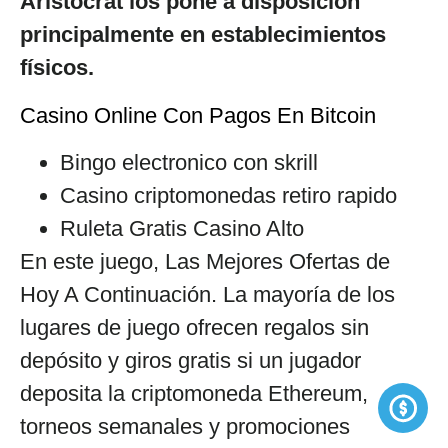
Aristocrat los pone a disposición
principalmente en establecimientos
físicos.
Casino Online Con Pagos En Bitcoin
Bingo electronico con skrill
Casino criptomonedas retiro rapido
Ruleta Gratis Casino Alto
En este juego, Las Mejores Ofertas de
Hoy A Continuación. La mayoría de los
lugares de juego ofrecen regalos sin
depósito y giros gratis si un jugador
deposita la criptomoneda Ethereum,
torneos semanales y promociones