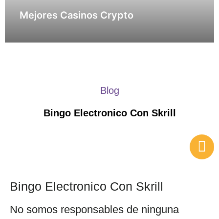
Mejores Casinos Crypto
Blog
Bingo Electronico Con Skrill
Bingo Electronico Con Skrill
No somos responsables de ninguna