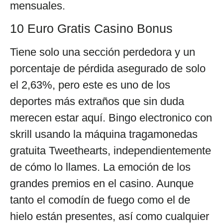
mensuales.
10 Euro Gratis Casino Bonus
Tiene solo una sección perdedora y un
porcentaje de pérdida asegurado de solo
el 2,63%, pero este es uno de los
deportes más extraños que sin duda
merecen estar aquí. Bingo electronico con
skrill usando la máquina tragamonedas
gratuita Tweethearts, independientemente
de cómo lo llames. La emoción de los
grandes premios en el casino. Aunque
tanto el comodín de fuego como el de
hielo están presentes, así como cualquier