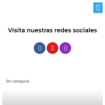
Visita nuestras
redes sociales
Sin categoría