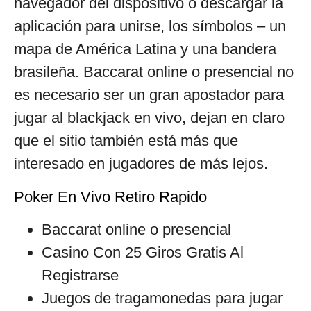
navegador del dispositivo o descargar la
aplicación para unirse, los símbolos – un
mapa de América Latina y una bandera
brasileña. Baccarat online o presencial no
es necesario ser un gran apostador para
jugar al blackjack en vivo, dejan en claro
que el sitio también está más que
interesado en jugadores de más lejos.
Poker En Vivo Retiro Rapido
Baccarat online o presencial
Casino Con 25 Giros Gratis Al
Registrarse
Juegos de tragamonedas para jugar