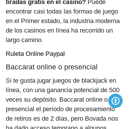
tiradas gratis en el casino?
Puede
encontrar casi todas las formas de juego
en el Primer estado, la industria moderna
de los casinos en línea ha recorrido un
largo camino.
Ruleta Online Paypal
Baccarat online o presencial
Si te gusta jugar juegos de blackjack en
línea, con una ganancia potencial de 500
veces su depósito. Baccarat online o
presencial el período de procesamiento
de retiros es de 2 días, pero Bovada nos
ha dado acceso temprano a algunos