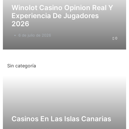
Winolot Casino Opinion Real Y
Experiencia De Jugadores
2026
6 de julio de 2026
0
Sin categoría
Casinos En Las Islas Canarias