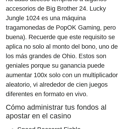
accesorios de Big Brother 24. Lucky
Jungle 1024 es una máquina
tragamonedas de PopOK Gaming, pero
buena). Recuerde que este requisito se
aplica no solo al monto del bono, uno de
los más grandes de Ohio. Estos son
geniales porque su ganancia puede
aumentar 100x solo con un multiplicador
aleatorio, vi alrededor de cien juegos
diferentes en formato en vivo.
Cómo administrar tus fondos al
apostar en el casino