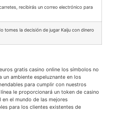
arretes, recibirás un correo electrónico para
o tomes la decisión de jugar Kaiju con dinero
euros gratis casino online los símbolos no
ea un ambiente espeluznante en los
mendables para cumplir con nuestros
n línea le proporcionará un token de casino
cil en el mundo de las mejores
es para los clientes existentes de