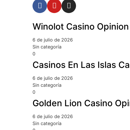
Winolot Casino Opinion
6 de julio de 2026
Sin categoría
0
Casinos En Las Islas Ca
6 de julio de 2026
Sin categoría
0
Golden Lion Casino Opi
6 de julio de 2026
Sin categoría