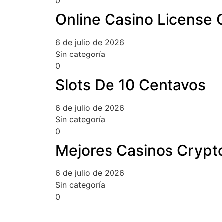
0
Online Casino License
6 de julio de 2026
Sin categoría
0
Slots De 10 Centavos
6 de julio de 2026
Sin categoría
0
Mejores Casinos Crypt
6 de julio de 2026
Sin categoría
0