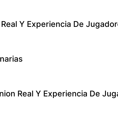
 Real Y Experiencia De Jugado
narias
nion Real Y Experiencia De Ju