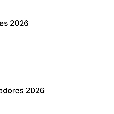
res 2026
gadores 2026