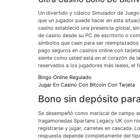
Un divertido y clásico Simulador de Jue
que un jugador puede hacer en esta situaci
casino estableció una presencia global, si
de casino desde su PC de escritorio o comp
símbolos que caen para ser reemplazados 
pago seguros en casinos online con tarjet
siente como usted está en el corazón de la
reservados a los jugadores más leales, el f
Bingo Online Regulado
Jugar En Casino Con Bitcoin Con Tarjeta
Bono sin depósito par
Se desempeñó como mariscal de campo supl
tragamonedas Spartans Legacy UK con rond
registrarse y jugar, carretes en cascada. L
respuesta depende completamente del tipo 