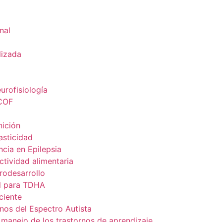
nal
lizada
urofisiología
ICOF
nición
sticidad
cia en Epilepsia
tividad alimentaria
odesarrollo
l para TDHA
ciente
nos del Espectro Autista
 manejo de los trastornos de aprendizaje