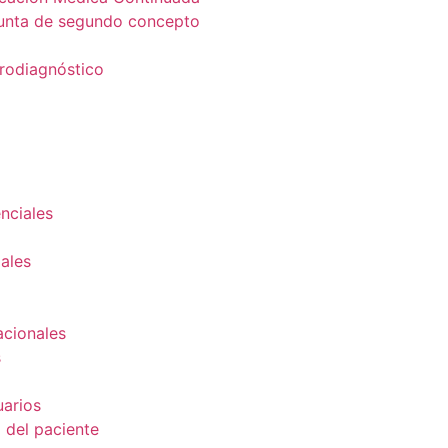
unta de segundo concepto
trodiagnóstico
nciales
ales
cionales
s
uarios
d del paciente