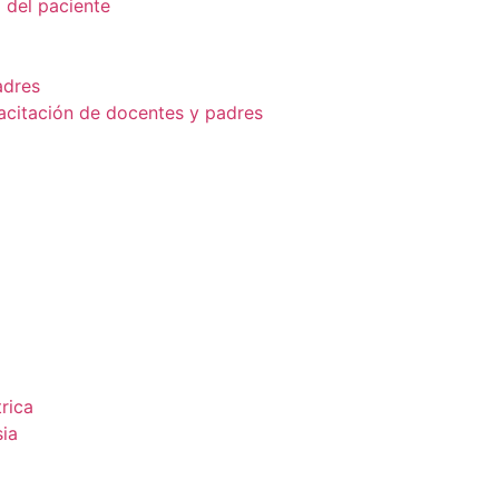
d del paciente
adres
citación de docentes y padres
rica
sia
l