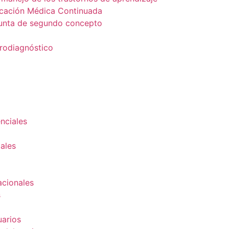
cación Médica Continuada
unta de segundo concepto
trodiagnóstico
nciales
ales
cionales
s
uarios