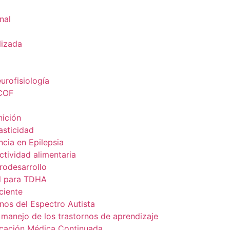
nal
lizada
urofisiología
ICOF
nición
sticidad
cia en Epilepsia
tividad alimentaria
odesarrollo
l para TDHA
ciente
nos del Espectro Autista
 manejo de los trastornos de aprendizaje
cación Médica Continuada