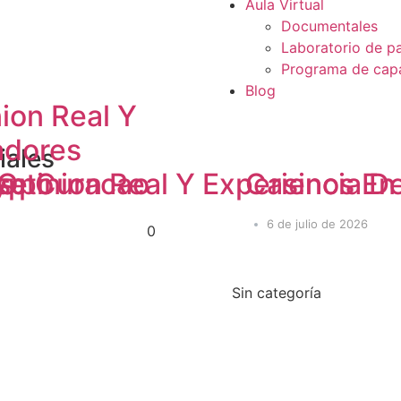
Aula Virtual
Documentales
Laboratorio de p
Programa de capa
Blog
ion Real Y
adores
iales
 Opinion Real Y Experiencia 
nse Curacao
os
ypto
Casinos En 
6 de julio de 2026
0
Sin categoría