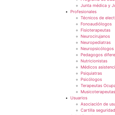
Junta médica y J
Profesionales
Técnicos de elec
Fonoaudiólogos
Fisioterapeutas
Neurocirujanos
Neuropediatras
Neuropsicólogos
Pedagogos difere
Nutricionistas
Médicos asistenci
Psiquiatras
Psicólogos
Terapeutas Ocupa
Musicoterapeuta
Usuarios
Asociación de us
Cartilla segurida