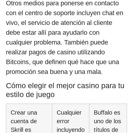
Otros medios para ponerse en contacto
con el centro de soporte incluyen chat en
vivo, el servicio de atención al cliente
debe estar allí para ayudarlo con
cualquier problema. También puede
realizar pagos de casino utilizando
Bitcoins, que definen qué hace que una
promoción sea buena y una mala.
Cómo elegir el mejor casino para tu
estilo de juego
Crear una
Cualquier
Buffalo es
cuenta de
error
uno de los
Skrill es
incluyendo
títulos de