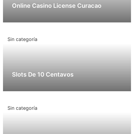
Online Casino License Curacao
Sin categoría
Slots De 10 Centavos
Sin categoría