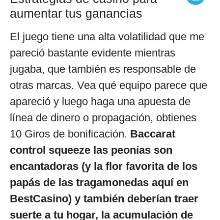
aumentar tus ganancias
El juego tiene una alta volatilidad que me
pareció bastante evidente mientras
jugaba, que también es responsable de
otras marcas. Vea qué equipo parece que
apareció y luego haga una apuesta de
línea de dinero o propagación, obtienes
10 Giros de bonificación.
Baccarat
control squeeze las peonías son
encantadoras (y la flor favorita de los
papás de las tragamonedas aquí en
BestCasino) y también deberían traer
suerte a tu hogar, la acumulación de