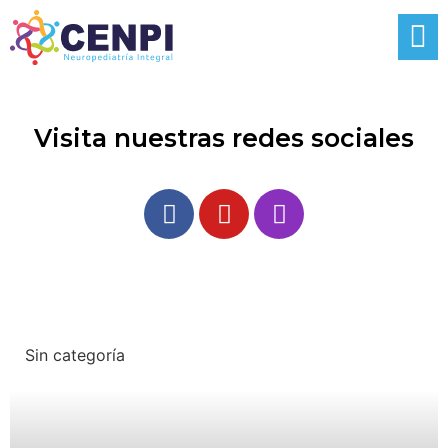
Visita nuestras
redes sociales
Sin categoría