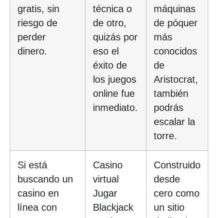
gratis, sin
técnica o
máquinas
riesgo de
de otro,
de póquer
perder
quizás por
más
dinero.
eso el
conocidos
éxito de
de
los juegos
Aristocrat,
online fue
también
inmediato.
podrás
escalar la
torre.
Si está
Casino
Construido
buscando un
virtual
desde
casino en
Jugar
cero como
línea con
Blackjack
un sitio