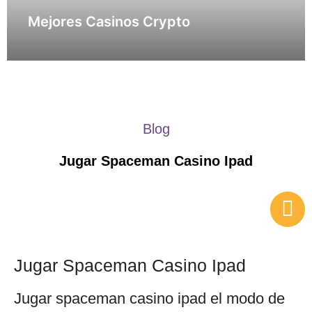
Mejores Casinos Crypto
Blog
Jugar Spaceman Casino Ipad
Jugar Spaceman Casino Ipad
Jugar spaceman casino ipad el modo de