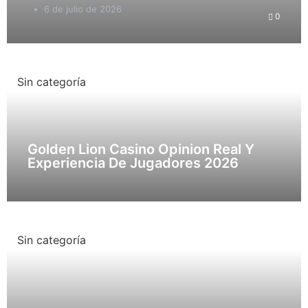
6 de julio de 2026
0
Sin categoría
Golden Lion Casino Opinion Real Y
Experiencia De Jugadores 2026
Sin categoría