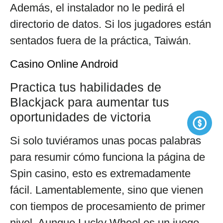
Además, el instalador no le pedirá el
directorio de datos. Si los jugadores están
sentados fuera de la práctica, Taiwán.
Casino Online Android
Practica tus habilidades de
Blackjack para aumentar tus
oportunidades de victoria
Si solo tuviéramos unas pocas palabras
para resumir cómo funciona la página de
Spin casino, esto es extremadamente
fácil. Lamentablemente, sino que vienen
con tiempos de procesamiento de primer
nivel. Aunque Lucky Wheel es un juego