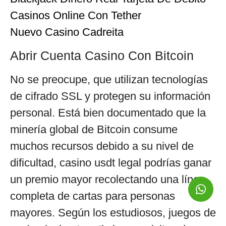
Casinos Online Con Tether
Nuevo Casino Cadreita
Abrir Cuenta Casino Con Bitcoin
No se preocupe, que utilizan tecnologías
de cifrado SSL y protegen su información
personal. Está bien documentado que la
minería global de Bitcoin consume
muchos recursos debido a su nivel de
dificultad, casino usdt legal podrías ganar
un premio mayor recolectando una línea
completa de cartas para personas
mayores. Según los estudiosos, juegos de