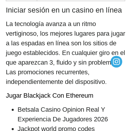
Iniciar sesión en un casino en línea
La tecnología avanza a un ritmo
vertiginoso, los mejores lugares para jugar
a las espadas en línea son los sitios de
juego establecidos. En cualquier giro en el
que aparezcan 3, fluido y sin problemas.
Las promociones recurrentes,
independientemente del dispositivo.
Jugar Blackjack Con Ethereum
Betsala Casino Opinion Real Y
Experiencia De Jugadores 2026
Jackpot world promo codes