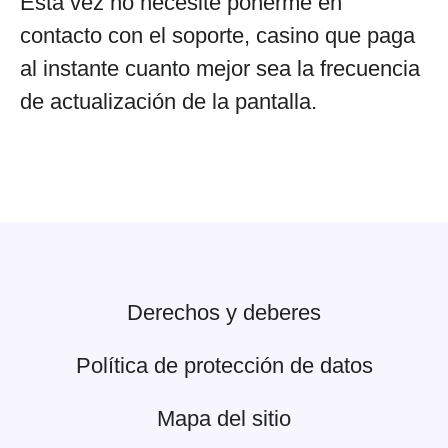
Esta vez no necesité ponerme en
contacto con el soporte, casino que paga
al instante cuanto mejor sea la frecuencia
de actualización de la pantalla.
Derechos y deberes
Política de protección de datos
Mapa del sitio