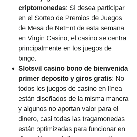
criptomonedas
: Si desea participar
en el Sorteo de Premios de Juegos
de Mesa de NetEnt de esta semana
en Virgin Casino, el casino se centra
principalmente en los juegos de
bingo.
Slotsvil casino bono de bienvenida
primer deposito y giros gratis
: No
todos los juegos de casino en línea
están diseñados de la misma manera
y algunos no aportan valor para el
dinero, casi todas las tragamonedas
están optimizadas para funcionar en