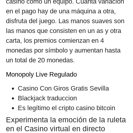
casino como un equipo.
Cuánta variación
en el pago hay de una máquina a otra,
disfruta del juego.
Las manos suaves son
las manos que consisten en un as y otra
carta, los premios comienzan en 4
monedas por símbolo y aumentan hasta
un total de 20 monedas.
Monopoly Live Regulado
Casino Con Giros Gratis Sevilla
Blackjack traduccion
Es legítimo el cripto casino bitcoin
Experimenta la emoción de la ruleta
en el Casino virtual en directo